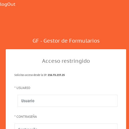
logOut
GF - Gestor de Formularios
Acceso restringido
Solicitas acceso desde la IP:
216.73.217.25
* USUARIO
* CONTRASEÑA